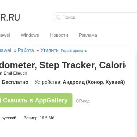
awei
Windows
Новости
Реклама
uawei
»
Работа
»
Утилиты
Редактировать
dometer, Step Tracker, Calorie 
an Emil Elleuch
:
Бесплатно
Устройства:
Андроид (Хонор, Хуавей)
Скачать в AppGallery
QR-код
: русский
Размер: 16.5 Мб