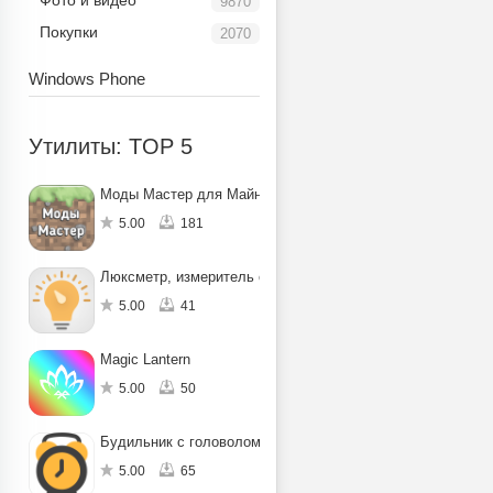
Фото и видео
9870
Покупки
2070
Windows Phone
Утилиты: TOP 5
Моды Мастер для Майнкрафт ПЕ
5.00
181
Люксметр, измеритель освещенности
5.00
41
Magic Lantern
5.00
50
Будильник с головоломкой
5.00
65