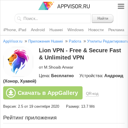
Найти
iPhone, iPad
Android
Huawei
Windows
Новости
Реклама
»
»
»
AppVisor.ru
Приложения Huawei
Работа
Утилиты
Редактироват
Lion VPN - Free & Secure Fast
& Unlimited VPN
от M.Shoaib Anwar
Цена:
Бесплатно
Устройства:
Андроид
(Хонор, Хуавей)
Скачать в AppGallery
QR-код
Версия: 2.5 от 19 сентября 2020
Размер: 13.7 Мб
Рейтинг приложения