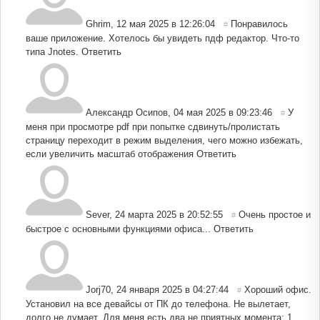
Ghrim
,
12 мая 2025 в 12:26:04
Понравилось
#
ваше приложение. Хотелось бы увидеть пдф редактор. Что-то
типа Jnotes.
Ответить
Александр Осипов
,
04 мая 2025 в 09:23:46
У
#
меня при просмотре pdf при попытке сдвинуть/пролистать
страницу переходит в режим выделения, чего можно избежать,
если увеличить масштаб отображения
Ответить
Sever
,
24 марта 2025 в 20:52:55
Очень простое и
#
быстрое с основными функциями офиса...
Ответить
Jorj70
,
24 января 2025 в 04:27:44
Хороший офис.
#
Установил на все девайсы от ПК до телефона. Не вылетает,
долго не думает. Для меня есть два не приятных момента: 1.