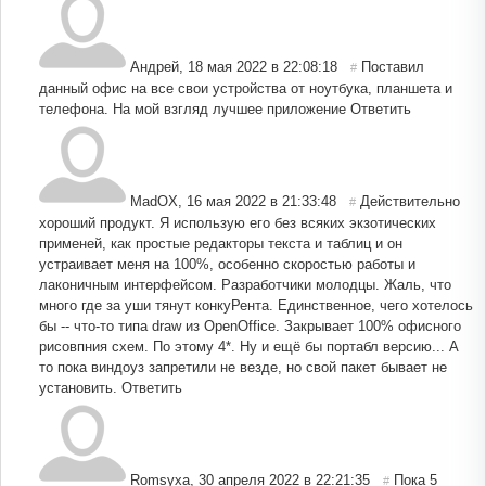
Андрей
,
18 мая 2022 в 22:08:18
Поставил
#
данный офис на все свои устройства от ноутбука, планшета и
телефона. На мой взгляд лучшее приложение
Ответить
MadOX
,
16 мая 2022 в 21:33:48
Действительно
#
хороший продукт. Я использую его без всяких экзотических
применей, как простые редакторы текста и таблиц и он
устраивает меня на 100%, особенно скоростью работы и
лаконичным интерфейсом. Разработчики молодцы. Жаль, что
много где за уши тянут конкуРента. Единственное, чего хотелось
бы -- что-то типа draw из OpenOffice. Закрывает 100% офисного
рисовпния схем. По этому 4*. Ну и ещё бы портабл версию... А
то пока виндоуз запретили не везде, но свой пакет бывает не
установить.
Ответить
Romsyxa
,
30 апреля 2022 в 22:21:35
Пока 5
#