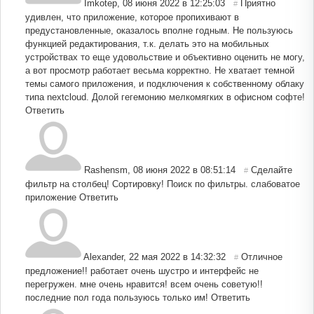
Imkotep
,
08 июня 2022 в 12:25:03
Приятно
#
удивлен, что приложение, которое пропихивают в
предустановленные, оказалось вполне годным. Не пользуюсь
функцией редактирования, т.к. делать это на мобильных
устройствах то еще удовольствие и объективно оценить не могу,
а вот просмотр работает весьма корректно. Не хватает темной
темы самого приложения, и подключения к собственному облаку
типа nextcloud. Долой гегемонию мелкомягких в офисном софте!
Ответить
Rashensm
,
08 июня 2022 в 08:51:14
Сделайте
#
фильтр на столбец! Сортировку! Поиск по фильтры. слабоватое
приложение
Ответить
Alexander
,
22 мая 2022 в 14:32:32
Отличное
#
предложение!! работает очень шустро и интерфейс не
перегружен. мне очень нравится! всем очень советую!!
последние пол года пользуюсь только им!
Ответить