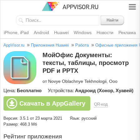
Найти
iPhone, iPad
Android
Huawei
Windows
Новости
Реклама
»
»
»
AppVisor.ru
Приложения Huawei
Работа
Офисные приложения
МойОфис Документы:
тексты, таблицы, просмотр
PDF и PPTX
от Novye Oblachnye Tekhnologii, Ooo
Цена:
Бесплатно
Устройства:
Андроид (Хонор, Хуавей)
Скачать в AppGallery
QR-код
Версия: 3.5.1 от 23 марта 2021
Язык: русский
Размер: 468.3 Мб
Рейтинг приложения