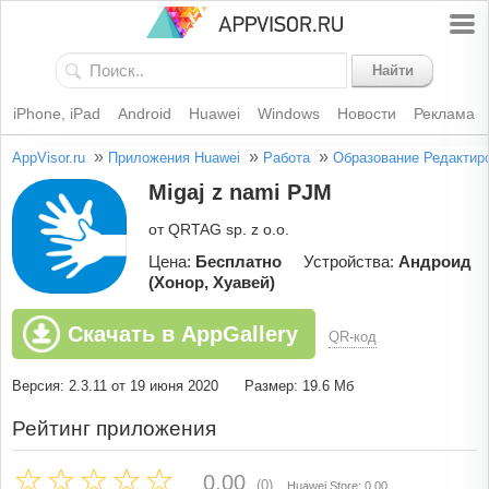
Найти
iPhone, iPad
Android
Huawei
Windows
Новости
Реклама
»
»
»
AppVisor.ru
Приложения Huawei
Работа
Образование
Редактир
Migaj z nami PJM
от QRTAG sp. z o.o.
Цена:
Бесплатно
Устройства:
Андроид
(Хонор, Хуавей)
Скачать в AppGallery
QR-код
Версия: 2.3.11 от 19 июня 2020
Размер: 19.6 Мб
Рейтинг приложения
0.00
(0)
Huawei Store: 0.00