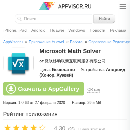
Найти
iPhone, iPad
Android
Huawei
Windows
Новости
Реклама
»
»
»
AppVisor.ru
Приложения Huawei
Работа
Образование
Редактир
Microsoft Math Solver
от 微软移动联新互联网服务有限公司
Цена:
Бесплатно
Устройства:
Андроид
(Хонор, Хуавей)
Скачать в AppGallery
QR-код
Версия: 1.0.63 от 27 февраля 2020
Размер: 39.5 Мб
Рейтинг приложения
4.30
(96)
Huawei Store: 4.20