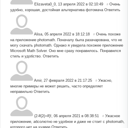
Elizaveta0_0
,
13 апреля 2022 в 02:10:49
Очень
#
удобно, хорошая, достойная альтернатива фотомача
Ответить
Alisa
,
05 апреля 2022 в 18:12:18
Очень похоже
#
на приложение photomath. Поначалу была разачарована, что не
могу скачать photomath. Однако я увидела похожее приложение
Microsoft Math Solver. Оно мне сразу понравилось. Понравился
стиль и удобство.
Ответить
Amir
,
27 февраля 2022 в 21:17:25
Ужасно,
#
многие примеры не может решить, часто определяет
неправильно
Ответить
(2-#(2(=#)!
,
06 апреля 2021 в 08:38:51
Ужасное
#
приложение, абсолютно не удобное и даже не стоит с photomath,
которого нет на хуавее
Ответить