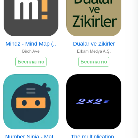
Mindz - Mind Map (..
Dualar ve Zikirler
Birch Ave
Erkam Medya A.Ş.
Бесплатно
Бесплатно
Number Ninja - Mat..
The multiplication..