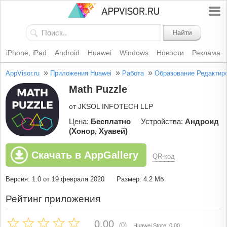
Найти
iPhone, iPad
Android
Huawei
Windows
Новости
Реклама
»
»
»
AppVisor.ru
Приложения Huawei
Работа
Образование
Редактир
Math Puzzle
от JKSOL INFOTECH LLP
Цена:
Бесплатно
Устройства:
Андроид
(Хонор, Хуавей)
Скачать в AppGallery
QR-код
Версия: 1.0 от 19 февраля 2020
Размер: 4.2 Мб
Рейтинг приложения
0.00
(0)
Huawei Store: 0.00