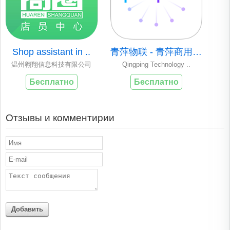
Shop assistant in ..
青萍物联 - 青萍商用产品 App
温州翱翔信息科技有限公司
Qingping Technology ..
Бесплатно
Бесплатно
Отзывы и комментирии
Добавить