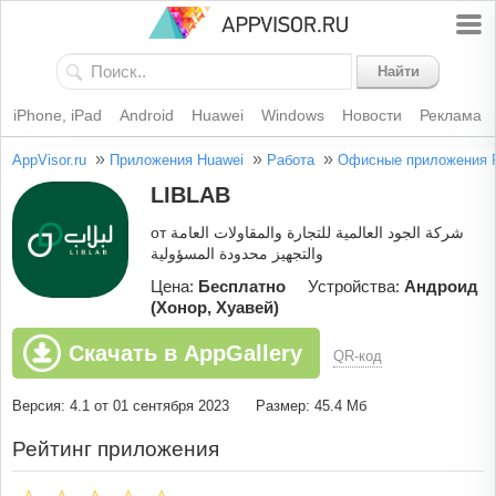
Найти
iPhone, iPad
Android
Huawei
Windows
Новости
Реклама
»
»
»
AppVisor.ru
Приложения Huawei
Работа
Офисные приложения
LIBLAB
от شركة الجود العالمية للتجارة والمقاولات العامة
والتجهيز محدودة المسؤولية
Цена:
Бесплатно
Устройства:
Андроид
(Хонор, Хуавей)
Скачать в AppGallery
QR-код
Версия: 4.1 от 01 сентября 2023
Размер: 45.4 Мб
Рейтинг приложения