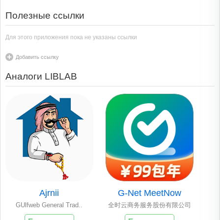
Полезные ссылки
Для этого приложения пока не указаны ссылки
Добавить ссылку
Аналоги LIBLAB
Ajrnii
G-Net MeetNow
GUlfweb General Trad..
全时云商务服务股份有限公司