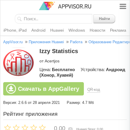
Найти
iPhone, iPad
Android
Huawei
Windows
Новости
Реклама
»
»
»
AppVisor.ru
Приложения Huawei
Работа
Образование
Редактир
Izzy Statistics
от Acertjos
Цена:
Бесплатно
Устройства:
Андроид
(Хонор, Хуавей)
Скачать в AppGallery
QR-код
Версия: 2.6.6 от 28 апреля 2021
Размер: 4.7 Мб
Рейтинг приложения
0.00
(0)
Huawei Store: 0.00