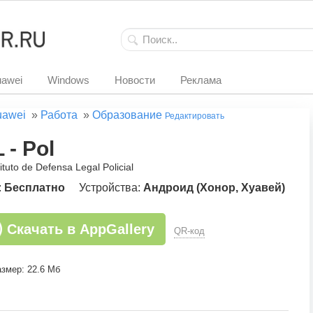
awei
Windows
Новости
Реклама
uawei
»
Работа
»
Образование
Редактировать
 - Pol
tituto de Defensa Legal Policial
:
Бесплатно
Устройства:
Андроид (Хонор, Хуавей)
Скачать в AppGallery
QR-код
змер: 22.6 Мб