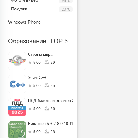
Фото и видео
9870
Покупки
2070
Windows Phone
Образование: TOP 5
Страны мира
5.00
29
Учим C++
5.00
25
ПДД билеты и экзамен 2025
5.00
26
Биология 5 6 7 8 9 10 11
5.00
28