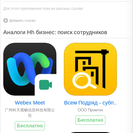
Для этого приложения пока не указаны ссылки
Добавить ссылку
Аналоги Hh бизнес: поиск сотрудников
Webex Meet
Всем Подряд - субп..
广州科天视畅信息科技有限公
OOO Промтех
司
Бесплатно
Бесплатно