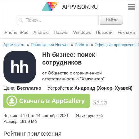
Найти
iPhone, iPad
Android
Huawei
Windows
Новости
Реклама
»
»
»
AppVisor.ru
Приложения Huawei
Работа
Офисные приложения
Hh бизнес: поиск
сотрудников
от Общество с ограниченной
ответственностью "Хэдхантер"
Цена:
Бесплатно
Устройства:
Андроид (Хонор, Хуавей)
Скачать в AppGallery
QR-код
Версия: 3.171 от 14 сентября 2021
Язык: русский
Размер: 191.9 Мб
Рейтинг приложения