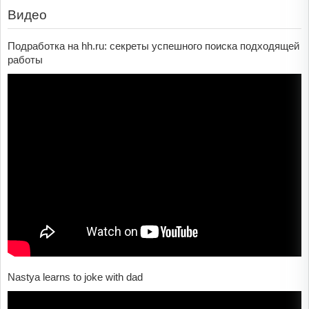
Видео
Подработка на hh.ru: секреты успешного поиска подходящей
работы
Nastya learns to joke with dad