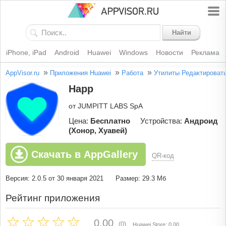
Найти
iPhone, iPad
Android
Huawei
Windows
Новости
Реклама
»
»
»
AppVisor.ru
Приложения Huawei
Работа
Утилиты
Редактироват
Happ
от JUMPITT LABS SpA
Цена:
Бесплатно
Устройства:
Андроид
(Хонор, Хуавей)
Скачать в AppGallery
QR-код
Версия: 2.0.5 от 30 января 2021
Размер: 29.3 Мб
Рейтинг приложения
0.00
(0)
Huawei Store: 0.00