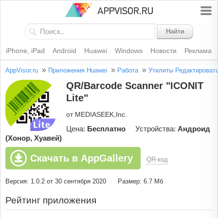
Найти
iPhone, iPad
Android
Huawei
Windows
Новости
Реклама
»
»
»
AppVisor.ru
Приложения Huawei
Работа
Утилиты
Редактироват
QR/Barcode Scanner "ICONIT
Lite"
от MEDIASEEK,Inc.
Цена:
Бесплатно
Устройства:
Андроид
(Хонор, Хуавей)
Скачать в AppGallery
QR-код
Версия: 1.0.2 от 30 сентября 2020
Размер: 6.7 Мб
Рейтинг приложения