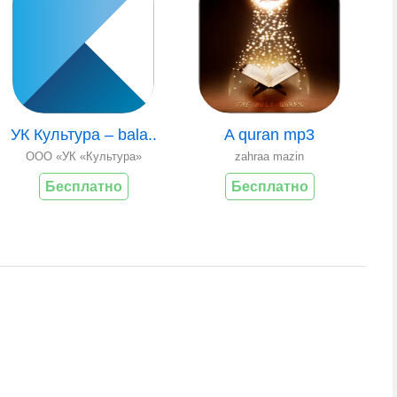
УК Культура – bala..
A quran mp3
ООО «УК «Культура»
zahraa mazin
Бесплатно
Бесплатно