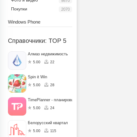
Фото и видео
9870
Покупки
2070
Windows Phone
Справочники: TOP 5
Алмаз недвижимость
5.00
22
Spin it Win
5.00
28
TimePlanner - планировщик задач на день
5.00
24
Белорусский квартал
5.00
115