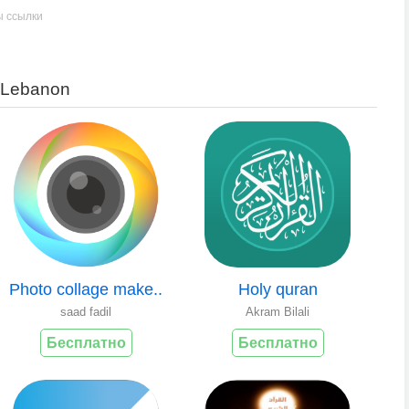
ы ссылки
 Lebanon
Photo collage make..
Holy quran
saad fadil
Akram Bilali
Бесплатно
Бесплатно