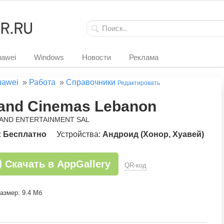
awei
Windows
Новости
Реклама
uawei
»
Работа
»
Справочники
Редактировать
and Cinemas Lebanon
RAND ENTERTAINMENT SAL
:
Бесплатно
Устройства:
Андроид (Хонор, Хуавей)
Скачать в AppGallery
QR-код
азмер: 9.4 Мб