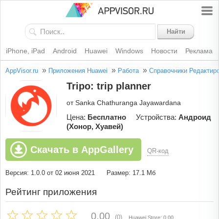
Найти
iPhone, iPad
Android
Huawei
Windows
Новости
Реклама
»
»
»
AppVisor.ru
Приложения Huawei
Работа
Справочники
Редактир
Tripo: trip planner
от Sanka Chathuranga Jayawardana
Цена:
Бесплатно
Устройства:
Андроид
(Хонор, Хуавей)
Скачать в AppGallery
QR-код
Версия: 1.0.0 от 02 июня 2021
Размер: 17.1 Мб
Рейтинг приложения
0.00
(0)
Huawei Store: 0.00