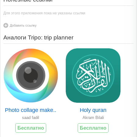
Для этого приложения пока не указаны ссылки
Добавить ссылку
Аналоги Tripo: trip planner
Photo collage make..
Holy quran
saad fadil
Akram Bilali
Бесплатно
Бесплатно