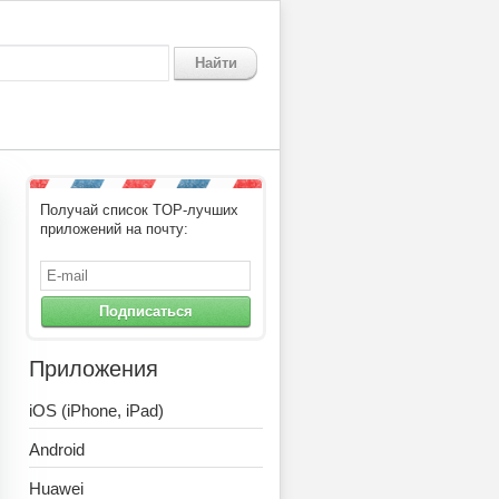
Найти
Получай список TOP-лучших
у языку для взрослых. Орфог
приложений на почту:
Подписаться
Приложения
iOS (iPhone, iPad)
Android
Huawei