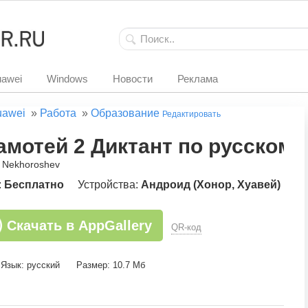
awei
Windows
Новости
Реклама
uawei
»
Работа
»
Образование
Редактировать
амотей 2 Диктант по русском
a Nekhoroshev
:
Бесплатно
Устройства:
Андроид (Хонор, Хуавей)
Скачать в AppGallery
QR-код
Язык: русский
Размер: 10.7 Мб