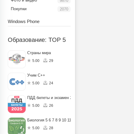
Фото и видео
9870
Покупки
2070
Windows Phone
Образование: TOP 5
Страны мира
5.00
29
Учим C++
5.00
24
ПДД билеты и экзамен 2025
5.00
26
Биология 5 6 7 8 9 10 11
5.00
28