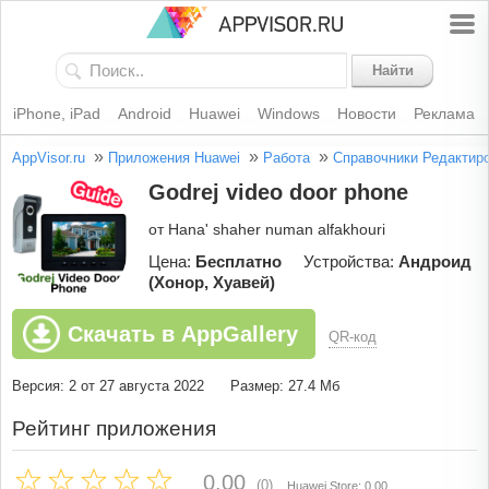
Найти
iPhone, iPad
Android
Huawei
Windows
Новости
Реклама
»
»
»
AppVisor.ru
Приложения Huawei
Работа
Справочники
Редактир
Godrej video door phone
от Hana' shaher numan alfakhouri
Цена:
Бесплатно
Устройства:
Андроид
(Хонор, Хуавей)
Скачать в AppGallery
QR-код
Версия: 2 от 27 августа 2022
Размер: 27.4 Мб
Рейтинг приложения
0.00
(0)
Huawei Store: 0.00