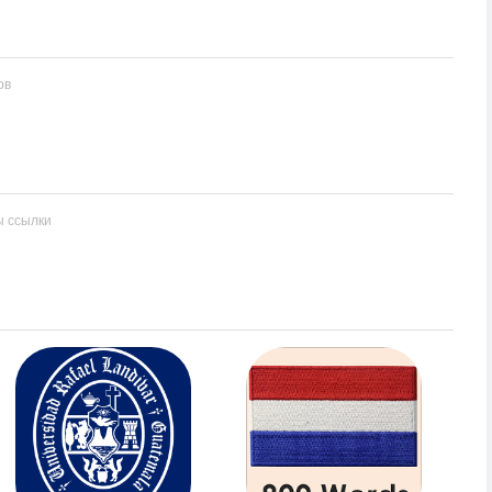
ов
ы ссылки