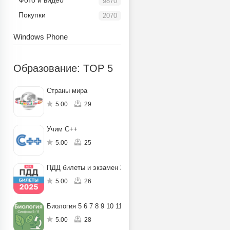
Фото и видео
9870
Покупки
2070
Windows Phone
Образование: TOP 5
Страны мира
5.00
29
Учим C++
5.00
25
ПДД билеты и экзамен 2025
5.00
26
Биология 5 6 7 8 9 10 11
5.00
28