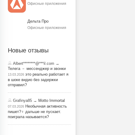
Офисные приложения
Дельта Про
Офисные приложения
Новые отзывы
Albert********@***il.com
→
Телега － мессенджер и звонки
это реально работает я
13.03.2026
в шоке видио без задержки
отправил?
Grafinya85
→ Motto Immortal
Необычная активность
07.03.2026
пишет?‍♀️ дальше не пускает.
поиграла называется?