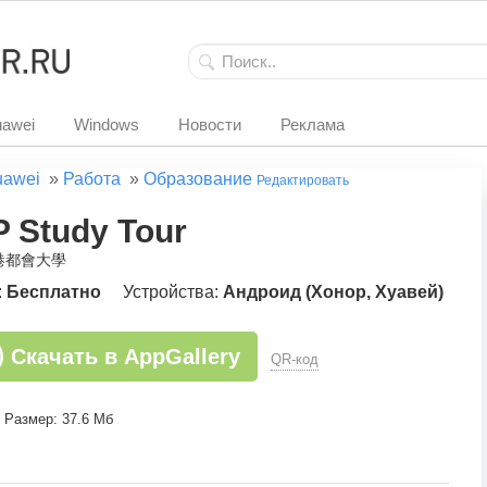
awei
Windows
Новости
Реклама
uawei
»
Работа
»
Образование
Редактировать
P Study Tour
香港都會大學
:
Бесплатно
Устройства:
Андроид (Хонор, Хуавей)
Скачать в AppGallery
QR-код
Размер: 37.6 Мб