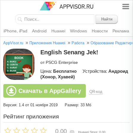
Найти
iPhone, iPad
Android
Huawei
Windows
Новости
Реклама
»
»
»
AppVisor.ru
Приложения Huawei
Работа
Образование
Редактир
English Senang Jek!
от PSCG Enterprise
Цена:
Бесплатно
Устройства:
Андроид
(Хонор, Хуавей)
Скачать в AppGallery
QR-код
Версия: 1.4 от 01 ноября 2019
Размер: 33 Мб
Рейтинг приложения
0.00
(0)
Huawei Store: 0.00