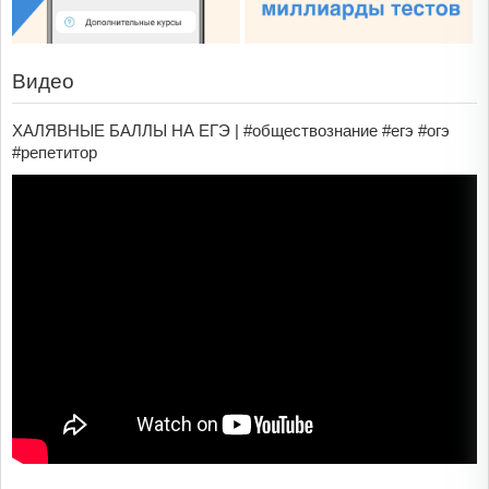
Видео
ХАЛЯВНЫЕ БАЛЛЫ НА ЕГЭ | #обществознание #егэ #огэ
#репетитор