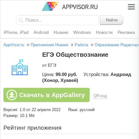
Найти
iPhone, iPad
Android
Huawei
Windows
Новости
Реклама
»
»
»
AppVisor.ru
Приложения Huawei
Работа
Образование
Редактир
ЕГЭ Обществознание
от ЕГЭ
Цена:
99.00 руб.
Устройства:
Андроид
(Хонор, Хуавей)
Скачать в AppGallery
QR-код
Версия: 1.0 от 22 апреля 2022
Язык: русский
Размер: 10.1 Мб
Рейтинг приложения