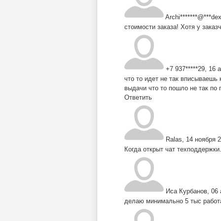
Archi*******@***dex
стоимости заказа! Хотя у зака
+7 937*****29
,
16 
что то идет не так вписываешь 
выдачи что то пошло не так по 
Ответить
Ralas
,
14 ноября 2
Когда открыт чат техподдержки
Иса Курбанов
,
06 
делаю минимально 5 тыс работ