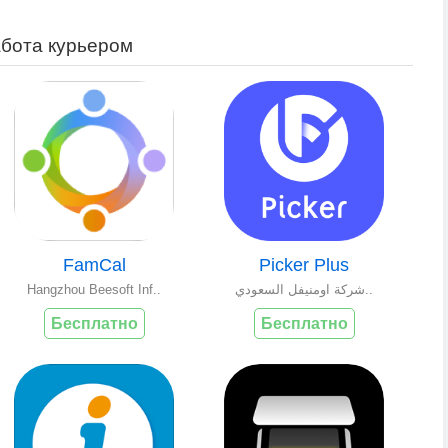
абота курьером
FamCal
Picker Plus
Hangzhou Beesoft Inf..
شركة اومنيفل السعودي..
Бесплатно
Бесплатно