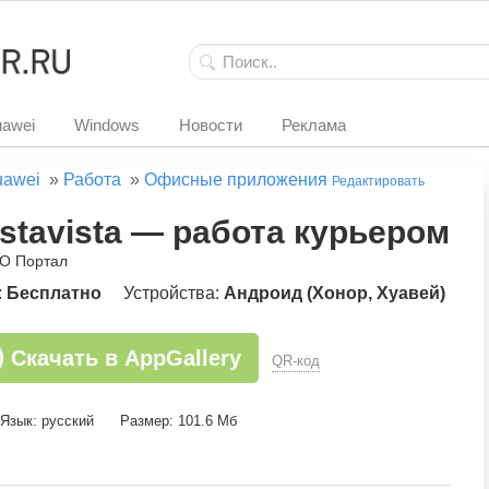
awei
Windows
Новости
Реклама
uawei
»
Работа
»
Офисные приложения
Редактировать
stavista — работа курьером
О Портал
:
Бесплатно
Устройства:
Андроид (Хонор, Хуавей)
Скачать в AppGallery
QR-код
Язык: русский
Размер: 101.6 Мб