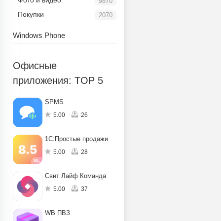
Фото и видео
9870
Покупки
2070
Windows Phone
Офисные
приложения: TOP 5
SPMS
5.00
26
1С:Простые продажи
5.00
28
Свит Лайф Команда
5.00
37
WB ПВЗ