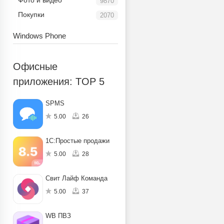
Фото и видео
9870
Покупки
2070
Windows Phone
Офисные
приложения: TOP 5
SPMS
5.00
26
1С:Простые продажи
5.00
28
Свит Лайф Команда
5.00
37
WB ПВЗ