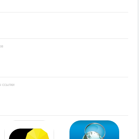
ов
ы ссылки