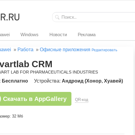
awei
Windows
Новости
Реклама
uawei
»
Работа
»
Офисные приложения
Редактировать
vartlab CRM
EVART LAB FOR PHARMACEUTICALS INDUSTRIES
:
Бесплатно
Устройства:
Андроид (Хонор, Хуавей)
Скачать в AppGallery
QR-код
азмер: 32 Мб