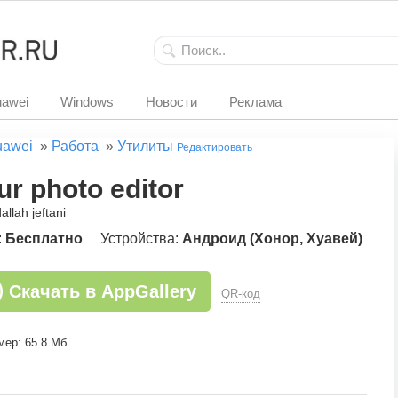
awei
Windows
Новости
Реклама
uawei
»
Работа
»
Утилиты
Редактировать
ur photo editor
allah jeftani
:
Бесплатно
Устройства:
Андроид (Хонор, Хуавей)
Скачать в AppGallery
QR-код
мер: 65.8 Мб