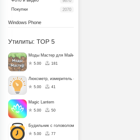
Фото и видео
9870
Покупки
2070
Windows Phone
Утилиты: TOP 5
Моды Мастер для Майнкрафт ПЕ
5.00
181
Люксметр, измеритель освещенности
5.00
41
Magic Lantern
5.00
50
Будильник с головоломкой
5.00
77