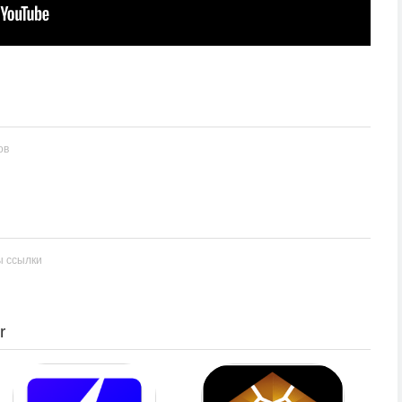
ов
ы ссылки
r