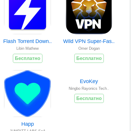
Flash Torrent Down..
Wild VPN Super-Fas..
Libin Mathew
Omer Dogan
Бесплатно
Бесплатно
EvoKey
Ningbo Rayonics Tech..
Бесплатно
Happ