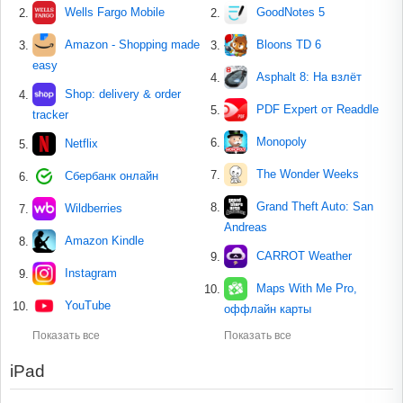
Wells Fargo Mobile
GoodNotes 5
Amazon - Shopping made
Bloons TD 6
easy
Asphalt 8: На взлёт
Shop: delivery & order
PDF Expert от Readdle
tracker
Monopoly
Netflix
The Wonder Weeks
Сбербанк онлайн
Grand Theft Auto: San
Wildberries
Andreas
Amazon Kindle
CARROT Weather
Instagram
Maps With Me Pro,
YouTube
оффлайн карты
Показать все
Показать все
iPad