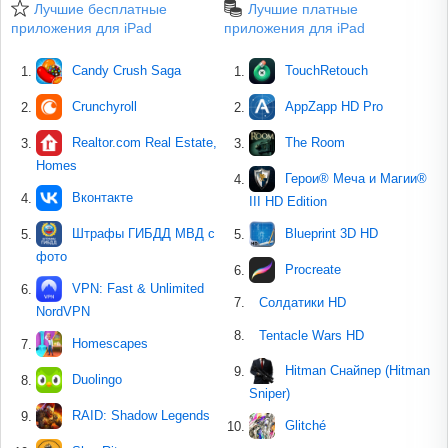
Лучшие бесплатные
Лучшие платные
приложения для iPad
приложения для iPad
Candy Crush Saga
TouchRetouch
Crunchyroll
AppZapp HD Pro
Realtor.com Real Estate,
The Room
Homes
Герои® Меча и Магии®
Вконтакте
III HD Edition
Штрафы ГИБДД МВД с
Blueprint 3D HD
фото
Procreate
VPN: Fast & Unlimited
Солдатики HD
NordVPN
Tentacle Wars HD
Homescapes
Hitman Снайпер (Hitman
Duolingo
Sniper)
RAID: Shadow Legends
Glitché