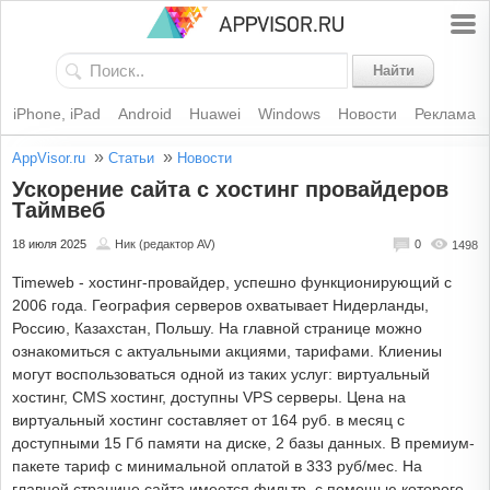
Найти
iPhone, iPad
Android
Huawei
Windows
Новости
Реклама
»
»
AppVisor.ru
Статьи
Новости
Ускорение сайта с хостинг провайдеров
Таймвеб
18 июля 2025
Ник (редактор AV)
0
1498
Timeweb - хостинг-провайдер, успешно функционирующий с
2006 года. География серверов охватывает Нидерланды,
Россию, Казахстан, Польшу. На главной странице можно
ознакомиться с актуальными акциями, тарифами. Клиениы
могут воспользоваться одной из таких услуг: виртуальный
хостинг, CMS хостинг, доступны VPS серверы. Цена на
виртуальный хостинг составляет от 164 руб. в месяц с
доступными 15 Гб памяти на диске, 2 базы данных. В премиум-
пакете тариф с минимальной оплатой в 333 руб/мес. На
главной странице сайта имеется фильтр, с помощью которого