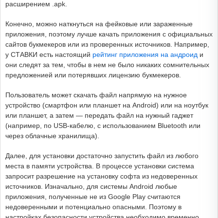
расширением .apk.
Конечно, можно наткнуться на фейковые или зараженные
приложения, поэтому лучше качать приложения с официальных
сайтов букмекеров или из проверенных источников. Например,
у СТАВКИ есть настоящий
рейтинг приложения на андроид
и
они следят за тем, чтобы в нем не было никаких сомнительных
предложенией или потерявших лицензию букмекеров.
Пользователь может скачать файл напрямую на нужное
устройство (смартфон или планшет на Android) или на ноутбук
или планшет, а затем — передать файл на нужный гаджет
(например, по USB-кабелю, с использованием Bluetooth или
через облачные хранилища).
Далее, для установки достаточно запустить файл из любого
места в памяти устройства. В процессе установки система
запросит разрешение на установку софта из недоверенных
источников. Изначально, для системы Android любые
приложения, полученные не из Google Play считаются
недоверенными и потенциально опасными. Поэтому в
настройках безопасности устройства необходимо временно