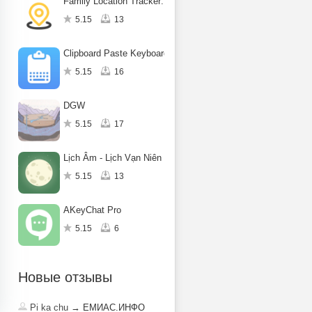
Family Location Tracker: Famfy
5.15
13
Clipboard Paste Keyboard
5.15
16
DGW
5.15
17
Lịch Âm - Lịch Vạn Niên 2025
5.15
13
AKeyChat Pro
5.15
6
Новые отзывы
Pi ka chu
→ ЕМИАС.ИНФО