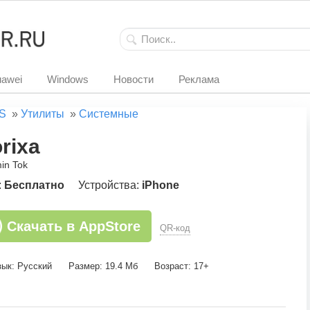
awei
Windows
Новости
Реклама
S
»
Утилиты
»
Системные
rixa
in Tok
:
Бесплатно
Устройства:
iPhone
Скачать в AppStore
QR-код
зык: Русский
Размер: 19.4 Мб
Возраст: 17+