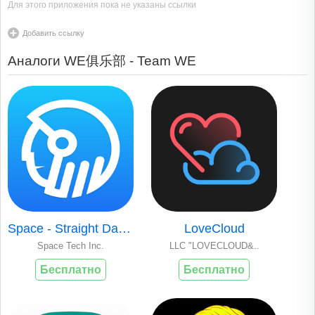
Для этого приложения пока не указаны ссылки
Добавить ссылку
Аналоги WE俱乐部 - Team WE
Space - Straight Dating App
LoveCloud
Space Tech Inc.
LLC "LOVECLOUD&..
Бесплатно
Бесплатно