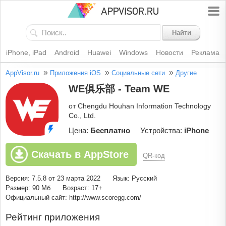
Найти
iPhone, iPad
Android
Huawei
Windows
Новости
Реклама
»
»
»
AppVisor.ru
Приложения iOS
Социальные сети
Другие
WE俱乐部 - Team WE
от Chengdu Houhan Information Technology
Co., Ltd.
Цена:
Бесплатно
Устройства:
iPhone
Скачать в AppStore
QR-код
Версия: 7.5.8 от 23 марта 2022
Язык: Русский
Размер: 90 Мб
Возраст: 17+
Официальный сайт: http://www.scoregg.com/
Рейтинг приложения