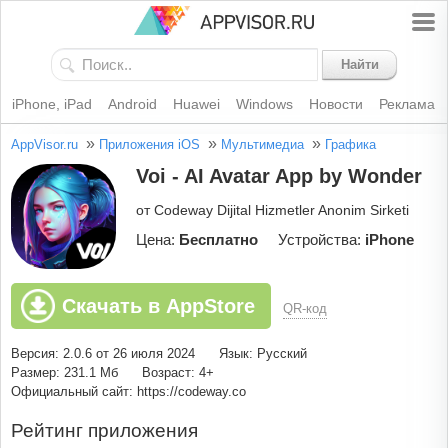
Найти
iPhone, iPad
Android
Huawei
Windows
Новости
Реклама
»
»
»
AppVisor.ru
Приложения iOS
Мультимедиа
Графика
Voi - AI Avatar App by Wonder
от Codeway Dijital Hizmetler Anonim Sirketi
Цена:
Бесплатно
Устройства:
iPhone
Скачать в AppStore
QR-код
Версия: 2.0.6 от 26 июля 2024
Язык: Русский
Размер: 231.1 Мб
Возраст: 4+
Официальный сайт: https://codeway.co
Рейтинг приложения