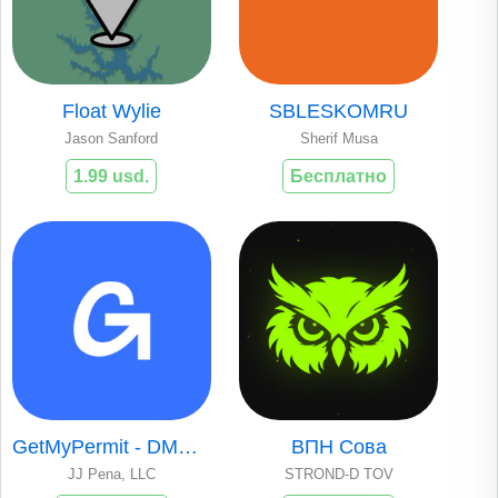
Float Wylie
SBLESKOMRU
Jason Sanford
Sherif Musa
1.99 usd.
Бесплатно
GetMyPermit - DMV Permit Test
ВПН Сова
JJ Pena, LLC
STROND-D TOV