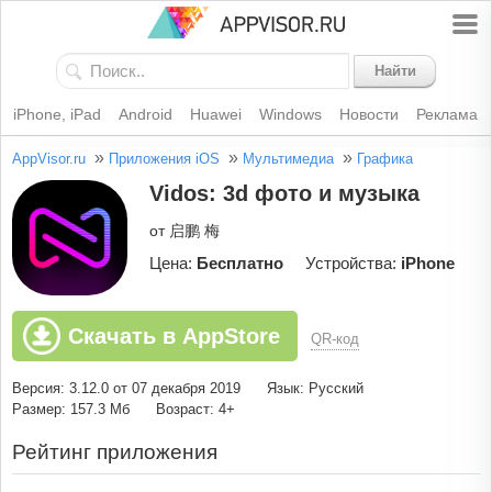
Найти
iPhone, iPad
Android
Huawei
Windows
Новости
Реклама
»
»
»
AppVisor.ru
Приложения iOS
Мультимедиа
Графика
Vidos: 3d фото и музыка
от 启鹏 梅
Цена:
Бесплатно
Устройства:
iPhone
Скачать в AppStore
QR-код
Версия: 3.12.0 от 07 декабря 2019
Язык: Русский
Размер: 157.3 Мб
Возраст: 4+
Рейтинг приложения