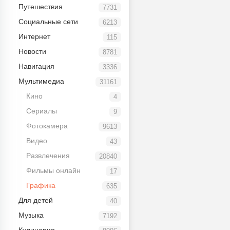
Путешествия
7731
Социальные сети
6213
Интернет
115
Новости
8781
Навигация
3336
Мультимедиа
31161
Кино
4
Сериалы
9
Фотокамера
9613
Видео
43
Развлечения
20840
Фильмы онлайн
17
Графика
635
Для детей
40
Музыка
7192