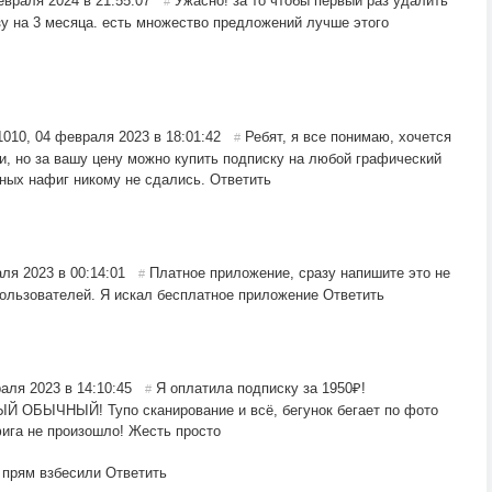
евраля 2024 в 21:55:07
Ужасно! за то чтобы первый раз удалить
#
зу на 3 месяца. есть множество предложений лучше этого
1010
,
04 февраля 2023 в 18:01:42
Ребят, я все понимаю, хочется
#
ки, но за вашу цену можно купить подписку на любой графический
тных нафиг никому не сдались.
Ответить
ля 2023 в 00:14:01
Платное приложение, сразу напишите это не
#
пользователей. Я искал бесплатное приложение
Ответить
аля 2023 в 14:10:45
Я оплатила подписку за 1950₽!
#
БЫЧНЫЙ! Тупо сканирование и всё, бегунок бегает по фото
фига не произошло! Жесть просто
т прям взбесили
Ответить