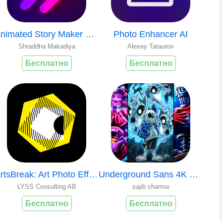
Animated Story Maker & Collage
Photo Enhancer AI
Shraddha Makadiya
Alexey Tataurov
Бесплатно
Бесплатно
ArtsBreak: Art Photo Effects
Underground Sans 4K Wallpaper
LYSS Consulting AB
sajib sharma
Бесплатно
Бесплатно