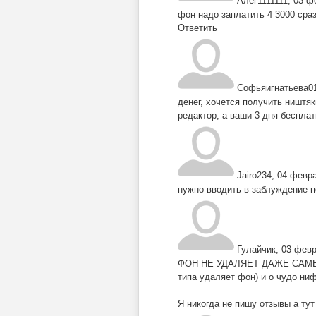
Алег1111111
,
03 ф
фон надо заплатить 4 3000 сра
Ответить
Софьяигнатьева0
денег, хочется получить ништя
редактор, а ваши 3 дня беспла
Jairo234
,
04 февра
нужно вводить в заблуждение 
Гулайчик
,
03 февр
ФОН НЕ УДАЛЯЕТ ДАЖЕ САМЫЙ О
типа удаляет фон) и о чудо ни
Я никогда не пишу отзывы а ту