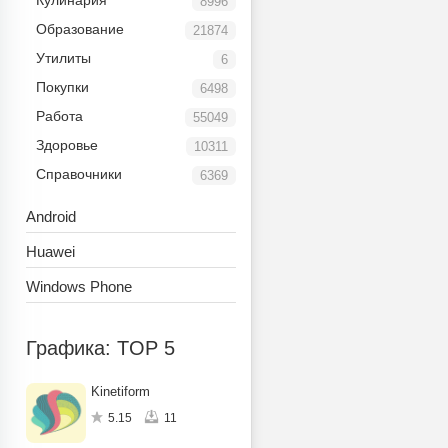
Кулинария
8996
Образование
21874
Утилиты
6
Покупки
6498
Работа
55049
Здоровье
10311
Справочники
6369
Android
Huawei
Windows Phone
Графика: TOP 5
Kinetiform
5.15
11