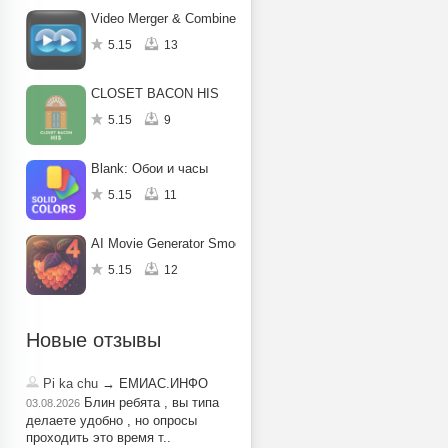
Video Merger & Combiner :Sideo
5.15
13
CLOSET BACON HIS
5.15
9
Blank: Обои и часы
5.15
11
AI Movie Generator Smoothie AI
5.15
12
Новые отзывы
Pi ka chu
→ ЕМИАС.ИНФО
Блин ребята , вы типа
03.08.2026
делаете удобно , но опросы
проходить это время т..