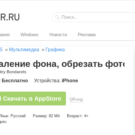
awei
Windows
Новости
Реклама
S
»
Мультимедиа
»
Графика
аление фона, обрезать фото
try Bondarets
:
Бесплатно
Устройства:
iPhone
Скачать в AppStore
QR-код
Язык: Русский
Размер: 82 Мб
Возраст: 4+
guru