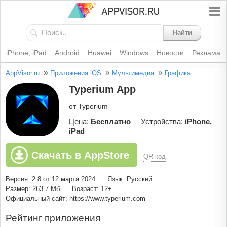
Найти
iPhone, iPad
Android
Huawei
Windows
Новости
Реклама
»
»
»
AppVisor.ru
Приложения iOS
Мультимедиа
Графика
Typerium App
от Typerium
Цена:
Бесплатно
Устройства:
iPhone,
iPad
Скачать в AppStore
QR-код
Версия: 2.8 от 12 марта 2024
Язык: Русский
Размер: 263.7 Мб
Возраст: 12+
Официальный сайт: https://www.typerium.com
Рейтинг приложения