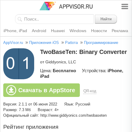
Найти
iPhone, iPad
Android
Huawei
Windows
Новости
Реклама
»
»
»
AppVisor.ru
Приложения iOS
Работа
Программирование
TwoBaseTen: Binary Converter
от Giddyonics, LLC
Цена:
Бесплатно
Устройства:
iPhone,
iPad
Скачать в AppStore
QR-код
Версия: 2.1.1 от 06 июня 2022
Язык: Русский
Размер: 7.3 Мб
Возраст: 4+
Официальный сайт: http://www.giddyonics.com/twobaseten
Рейтинг приложения