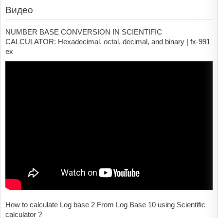
Видео
NUMBER BASE CONVERSION IN SCIENTIFIC
CALCULATOR: Hexadecimal, octal, decimal, and binary | fx-991
ex
How to calculate Log base 2 From Log Base 10 using Scientific
calculator ?