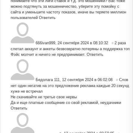
понимаете что эти лиги ставок и т.д. это мошенники? Вас тоже
можно подтянуть за мошенничество, уберите эту помойку с
сайта и уменьшите частоту показов, иначе вы теряете миллион
пользователей
Ответить
666ivan999
,
24 сентября 2024 в 08:10:32
2 раза
#
слетал аккаунт и анкеты безвозвратно потеряны а поддержка топ
Фэйс молчит и ничего не предпринимает.
Ответить
Бедолага 111
,
12 сентября 2024 в 06:02:08
Слов
#
нет один негатив на это предложение реклама каждые 20 секунд
хуже не встречал
Не скачивайте не третье свое нервы
Да и еще платные сообщение со свой рекламой, неудачники
Ответить