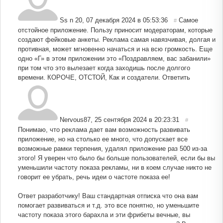
Ss n 20
,
07 декабря 2024 в 05:53:36
Самое
#
отстойное приложение. Пользу приносит модераторам, которые
создают фейковые анкеты. Реклама самая навязчивая, долгая и
противная, может мгновенно начаться и на всю громкость. Еще
одно «Г» в этом приложении это «Поздравляем, вас забанили»
при том что это вылезает когда заходишь после долгого
времени. КОРОЧЕ, ОТСТОЙ, Как и создатели.
Ответить
Nervous87
,
25 сентября 2024 в 20:23:31
#
Понимаю, что реклама дает вам возможность развивать
приложение, но на столько ее много, что допускает все
возможные рамки терпения, удалял приложение раз 500 из-за
этого! Я уверен что было бы больше пользователей, если бы вы
уменьшили частоту показа рекламы, ни в коем случае никто не
говорит ее убрать, речь идеи о частоте показа ее!
Ответ разработчику! Ваш стандартная отписка что она вам
помогает развиваться и т.д. это все понятно, но уменьшите
частоту показа этого барахла и эти фрибеты вечные, вы