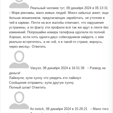
Реальный человек тут
,
09 декабря 2024 в 05:13:31
Море рекламы, мало живых людей. Много забытых анкет, еще
#
больше мошенников, предлагающих заработать, не уточняя в
чей в карман. Почти на все жалобы отвечают, что нарушения
устранены, а по факту эти профили всё так же идут в ленте без
изменений. Попрошайки номера телефона одолели по полной.
Хорошо, если хоть одного-двух собеседников найдете, с кем
реально встретитесь, а не «ой, я в такой-то стране, вернусь,
через месяц».
Ответить
Vasysir
,
08 декабря 2024 в 16:51:39
Развод на
#
деньги!
Лайкнули, купи хунчу что увидеть кто лайкнул
Сообщение отправить- купи другую хунчу.
Полный шлак!
Ответить
An tonick
,
08 декабря 2024 в 15:29:21
Мало того
#