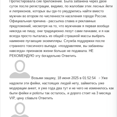
Протестировала сие приложение. Была забанена через двое
суток после регистрации, видимо, по жалобам этих лесных йети
и лепреконов, которых вы где-то умудрились найти вместо
мужчин во втором по численности населения городе России.
Официальная причина - рассылка спама и рекламных
предложений, несмотря на то, что мужчинам я первая вообще
никогда не пишу, они традиционно лезут сами пачками, и я как
всегда просто пыталась из общей страшной массы выбрать
наименее пугающие экземпляры. Служба поддержки после
странного токсичного выпада: «поздравляем, вы забанены
навсегда» признаков жизни больше не подавала. НЕ
РЕКОМЕНДУЮ эту богадельню
Ответить
Возьми защеку
,
18 июня 2025 в 01:52:54
Уже
#
надоели эти фейки, настоящих людей нету, займитесь уже
модерации анкет, я уже года два тут и не чего не изменилось как
были фейки и роботы так осталось, и дорого стоит на 3 месяца
VIP, цену сбавьте
Ответить