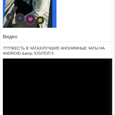
Видео
????ЖЕСТЬ В ЧАТАХ/ЛУЧШИЕ АНОНИМНЫЕ ЧАТЫ НА
ANDROID &amp; IOS//ТОП 5