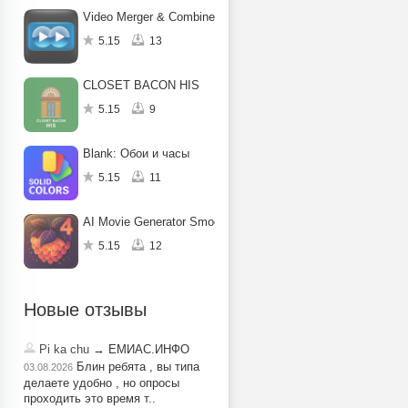
Video Merger & Combiner :Sideo
5.15
13
CLOSET BACON HIS
5.15
9
Blank: Обои и часы
5.15
11
AI Movie Generator Smoothie AI
5.15
12
Новые отзывы
Pi ka chu
→ ЕМИАС.ИНФО
Блин ребята , вы типа
03.08.2026
делаете удобно , но опросы
проходить это время т..