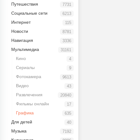
Путешествия
7731
Социальные сети
6213
Интернет
115
Новости
8781
Навигация
3336
Мультимедиа
31161
Кино
4
Сериалы
9
Фотокамера
9613
Видео
43
Развлечения
20840
Фильмы онлайн
17
Графика
635
Для детей
40
Музыка
7192