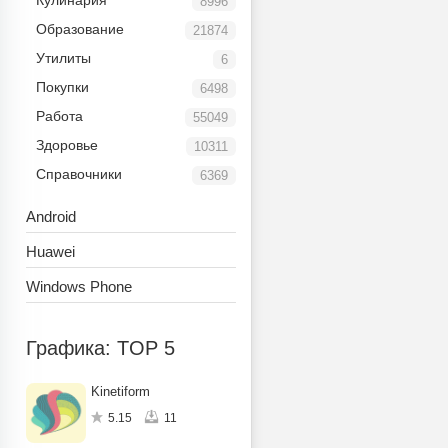
Кулинария
8996
Образование
21874
Утилиты
6
Покупки
6498
Работа
55049
Здоровье
10311
Справочники
6369
Android
Huawei
Windows Phone
Графика: TOP 5
Kinetiform
5.15
11