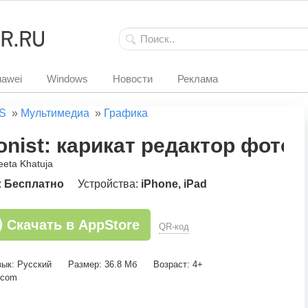
awei
Windows
Новости
Реклама
S
»
Мультимедиа
»
Графика
onist: карикат редактор фото
eeta Khatuja
:
Бесплатно
Устройства:
iPhone, iPad
Скачать в AppStore
QR-код
зык: Русский
Размер: 36.8 Мб
Возраст: 4+
.com