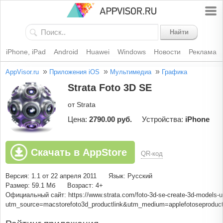
Найти
iPhone, iPad
Android
Huawei
Windows
Новости
Реклама
»
»
»
AppVisor.ru
Приложения iOS
Мультимедиа
Графика
Strata Foto 3D SE
от Strata
Цена:
2790.00 руб.
Устройства:
iPhone
Скачать в AppStore
QR-код
Версия: 1.1 от 22 апреля 2011
Язык: Русский
Размер: 59.1 Мб
Возраст: 4+
Официальный сайт: https://www.strata.com/foto-3d-se-create-3d-models-us
utm_source=macstorefoto3d_productlink&utm_medium=applefotoseprodu