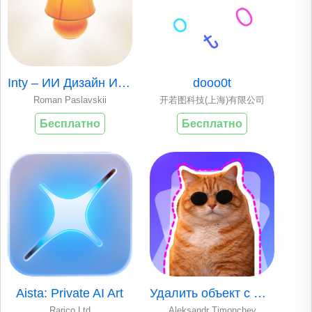
Inty – ИИ Дизайн Интерьера
dooo0t
Roman Paslavskii
开若图科技(上海)有限公司
Бесплатно
Бесплатно
Aista: Private AI Art
Удалить объект с фото: DsignAI
Rarico Ltd
Aleksandr Timonchev