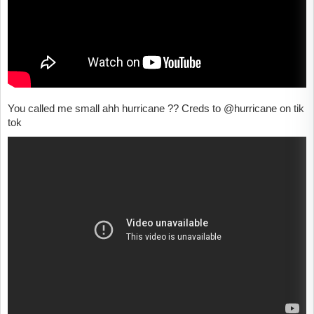
You called me small ahh hurricane ?? Creds to @hurricane on tik
tok