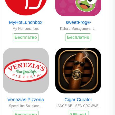
MyHotLunchbox
sweetFrog®
My Hot Lunchbox
Kahala Management, L..
Бесплатно
Бесплатно
Venezias Pizzeria
Cigar Curator
SpeedLine Solutions,..
LANCE NEILSEN CROMWE..
Бесплатно
0.99 usd.