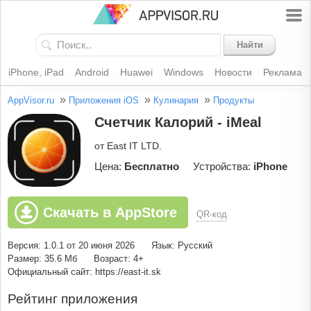
Найти
iPhone, iPad
Android
Huawei
Windows
Новости
Реклама
»
»
»
AppVisor.ru
Приложения iOS
Кулинария
Продукты
Счетчик Калорий - iMeal
от East IT LTD.
Цена:
Бесплатно
Устройства:
iPhone
Скачать в AppStore
QR-код
Версия: 1.0.1 от 20 июня 2026
Язык: Русский
Размер: 35.6 Мб
Возраст: 4+
Официальный сайт: https://east-it.sk
Рейтинг приложения