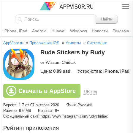
Найти
iPhone, iPad
Android
Huawei
Windows
Новости
Реклама
»
»
»
AppVisor.ru
Приложения iOS
Утилиты
Системные
Rude Stickers by Rudy
от Wissam Chidiak
Цена:
0.99 usd.
Устройства:
iPhone, iPad
Скачать в AppStore
QR-код
Версия: 1.7 от 07 октября 2020
Язык: Русский
Размер: 9.6 Мб
Возраст: 9+
Официальный сайт: https://www.instagram.com/rudychidiac
Рейтинг приложения