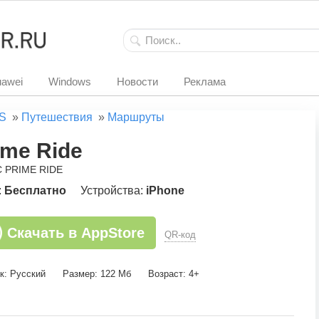
awei
Windows
Новости
Реклама
S
»
Путешествия
»
Маршруты
ime Ride
C PRIME RIDE
:
Бесплатно
Устройства:
iPhone
Скачать в AppStore
QR-код
к: Русский
Размер: 122 Мб
Возраст: 4+