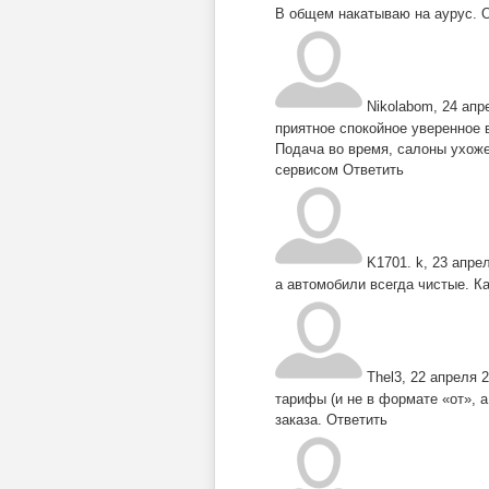
В общем накатываю на аурус.
О
Nikolabom
,
24 апр
приятное спокойное уверенное 
Подача во время, салоны ухоже
сервисом
Ответить
K1701. k
,
23 апрел
а автомобили всегда чистые. 
Thel3
,
22 апреля 2
тарифы (и не в формате «от», 
заказа.
Ответить