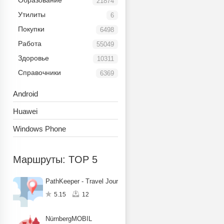
Образование
21874
Утилиты
6
Покупки
6498
Работа
55049
Здоровье
10311
Справочники
6369
Android
Huawei
Windows Phone
Маршруты: TOP 5
PathKeeper - Travel Journal
5.15
12
NürnbergMOBIL