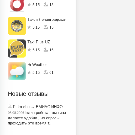
5.15
18
Такси Ленинградская
5.15
15
Taxi Plus UZ
5.15
16
Hi Weather
5.15
61
Новые отзывы
Pi ka chu
→ ЕМИАС.ИНФО
Блин ребята , вы типа
03.08.2026
делаете удобно , но опросы
проходить это время т..