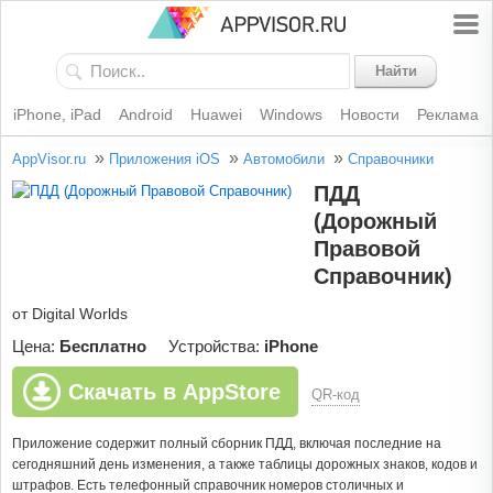
Найти
iPhone, iPad
Android
Huawei
Windows
Новости
Реклама
»
»
»
AppVisor.ru
Приложения iOS
Автомобили
Справочники
ПДД
(Дорожный
Правовой
Справочник)
от Digital Worlds
Цена:
Бесплатно
Устройства:
iPhone
Скачать в AppStore
QR-код
Приложение содержит полный сборник ПДД, включая последние на
сегодняшний день изменения, а также таблицы дорожных знаков, кодов и
штрафов. Есть телефонный справочник номеров столичных и