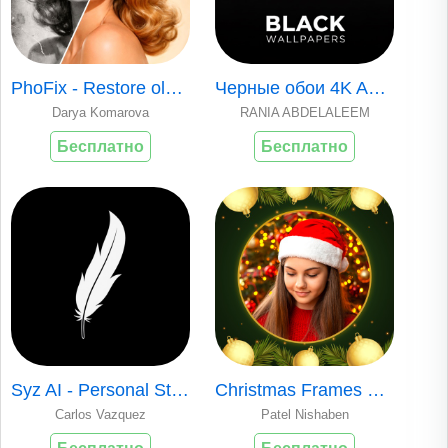
PhoFix - Restore old photos AI
Черные обои 4K AMOLED
Darya Komarova
RANIA ABDELALEEM
Бесплатно
Бесплатно
Syz AI - Personal Stylist
Christmas Frames & Photo Maker
Carlos Vazquez
Patel Nishaben