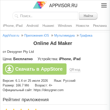
Найти
iPhone, iPad
Android
Huawei
Windows
Новости
Реклама
»
»
»
AppVisor.ru
Приложения iOS
Мультимедиа
Графика
Online Ad Maker
от Desygner Pty Ltd
Цена:
Бесплатно
Устройства:
iPhone, iPad
Скачать в AppStore
QR-код
Версия: 6.1.4 от 25 июля 2026
Язык: Русский
Размер: 166.7 Мб
Возраст: 4+
Официальный сайт: https://desygner.com
Рейтинг приложения