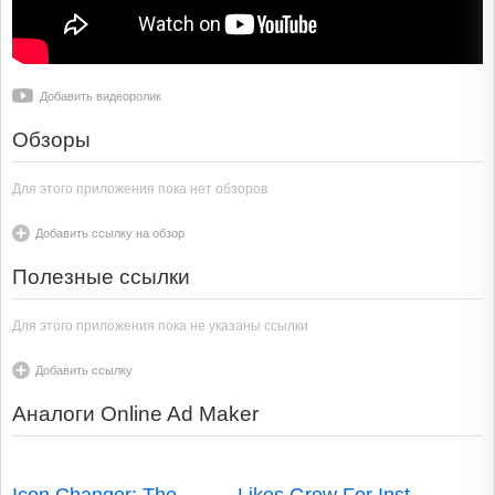
Видео
How To Create A HIGH-CONVERTING Video Ad (Step-By-Step
For Beginners)