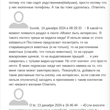
потому что там сидят родственники(бабушки), просто потому что
у них кнопочные телефоны. А так бы тоже удалилась.
Ответить
Svonik
,
14 декабря 2024 в 08:29:33
В какой-то
#
момент появился раздел в ленте «Может быть интересно». Я
такого лютого треша не видела нигде! И нельзя никак от этого
избавиться Постоянно предлагают посмотреть то на
спаривающихся животных (и не только), то на расчленение
животных (спасибо, что только животных), то на срущих
макаронами щенков, то на выдавливание прыщей….. я уже
смирилась с тупыми видео-шутками. Но этот контент -это просто
нечто. В моих подписках нигде нет никакого намека на то, что
меня такое может заинтересовать. Пожалуйста, добавьте на
такие рекламные посты кнопку «не интересно», если совсем это
нельзя отключить(( заходить в приложение с таким контентом
нет никакого желания
Ответить
O br
,
13 декабря 2024 в 16:46:44
▪️Если вносите
#