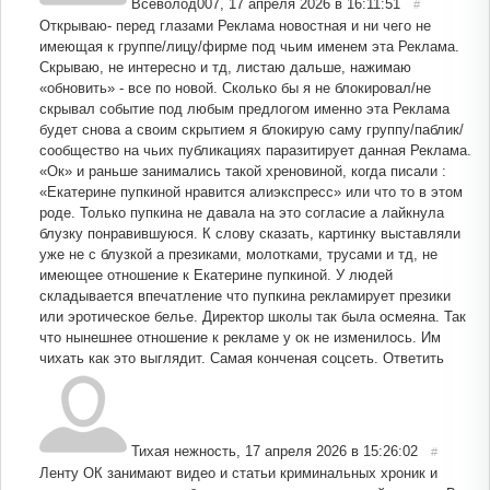
Всеволод007
,
17 апреля 2026 в 16:11:51
#
Открываю- перед глазами Реклама новостная и ни чего не
имеющая к группе/лицу/фирме под чьим именем эта Реклама.
Скрываю, не интересно и тд, листаю дальше, нажимаю
«обновить» - все по новой. Сколько бы я не блокировал/не
скрывал событие под любым предлогом именно эта Реклама
будет снова а своим скрытием я блокирую саму группу/паблик/
сообщество на чьих публикациях паразитирует данная Реклама.
«Ок» и раньше занимались такой хреновиной, когда писали :
«Екатерине пупкиной нравится алиэкспресс» или что то в этом
роде. Только пупкина не давала на это согласие а лайкнула
блузку понравившуюся. К слову сказать, картинку выставляли
уже не с блузкой а презиками, молотками, трусами и тд, не
имеющее отношение к Екатерине пупкиной. У людей
складывается впечатление что пупкина рекламирует презики
или эротическое белье. Директор школы так была осмеяна. Так
что нынешнее отношение к рекламе у ок не изменилось. Им
чихать как это выглядит. Самая конченая соцсеть.
Ответить
Тихая нежность
,
17 апреля 2026 в 15:26:02
#
Ленту ОК занимают видео и статьи криминальных хроник и