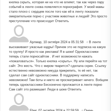
кнопка скрыть, которая ни на что не влияет, так как через пару
событий в ленте снова появляется порнография. У моей мамы
стало плохо с сердцем после того как ей в ленту показали
омерзительное порно с участием животных и людей! Это просто
преступление что происходит
Ответить
Арлмар
,
10 октября 2024 в 05:31:58
В ленте
#
выскакивают ужасные кадры! Причем это не подписка на какую
то группу! И просто как реклама! Я в шоке! Одноклассники
теперь стали порносайтом . И нет возможности нажать
«пожаловаться». Только кнопка «скрыть». Ну или перейти на тот
сайт. Это жесть. Что с миром тварится? сделала скрин. Ссылку
естественно невозможно никуда прикрепить, тк её нет, так
сделал сам сайт одноклассники. В поддержку написать
невозможно! Там боты и никто не просматривает ничего. Вобщем
теперь одноклассники Бесконечно пролжается в ленте порно
Сам сайт это размешает Люди в шоке
Ответить
Fbwr
,
07 октября 2024 в 22:59:59
Очень
#