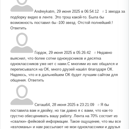
Andreykatm
,
29 июня 2025 в 06:54:12
1 звезда за
#
подборку видео в ленте. Это трэш какой-то. Была бы
возможность поставил бы -100 звезд. Отстой полнейший.!
Ответить
Гордок
,
29 июня 2025 в 05:26:42
Недавно
#
выяснил, что более сотни однокурсников и десятка
одноклассников уже нет с нами.С многими из них общался и
переписывался на ОК, много друзей нашёл благодаря ОК.
Надеюсь, что и в дальнейшем ОК будет лучшим сайтом для
общения.
Ответить
Свташ64
,
28 июня 2025 в 23:21:09
Я бы
#
поставила вам и двойку, но так давно я с вами, что как-то
грустно обесценивать вашу работу. Лента на 70% состоит из
«свалки» фейковой информации. Такое ощущение, что мы все
«взломаны» и нам рассылают не мои одноклассники и друзья