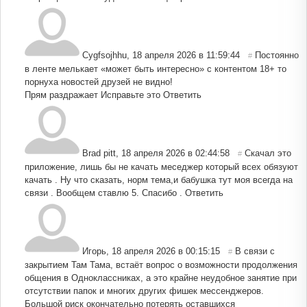
Cygfsojhhu
,
18 апреля 2026 в 11:59:44
Постоянно
#
в ленте мелькает «может быть интересно» с контентом 18+ то
порнуха новостей друзей не видно!
Прям раздражает Исправьте это
Ответить
Brad pitt
,
18 апреля 2026 в 02:44:58
Скачал это
#
приложение, лишь бы не качать меседжер который всех обязуют
качать . Ну что сказать, норм тема,и бабушка тут моя всегда на
связи . Вообщем ставлю 5. Спасибо .
Ответить
Игорь
,
18 апреля 2026 в 00:15:15
В связи с
#
закрытием Там Тама, встаёт вопрос о возможности продолжения
общения в Одноклассниках, а это крайне неудобное занятие при
отсутствии папок и многих других фишек мессенджеров.
Большой риск окончательно потерять оставшихся