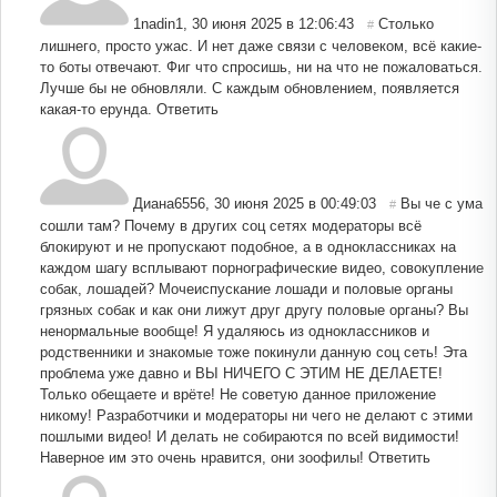
1nadin1
,
30 июня 2025 в 12:06:43
Столько
#
лишнего, просто ужас. И нет даже связи с человеком, всё какие-
то боты отвечают. Фиг что спросишь, ни на что не пожаловаться.
Лучше бы не обновляли. С каждым обновлением, появляется
какая-то ерунда.
Ответить
Диана6556
,
30 июня 2025 в 00:49:03
Вы че с ума
#
сошли там? Почему в других соц сетях модераторы всё
блокируют и не пропускают подобное, а в одноклассниках на
каждом шагу всплывают порнографические видео, совокупление
собак, лошадей? Мочеиспускание лошади и половые органы
грязных собак и как они лижут друг другу половые органы? Вы
ненормальные вообще! Я удаляюсь из одноклассников и
родственники и знакомые тоже покинули данную соц сеть! Эта
проблема уже давно и ВЫ НИЧЕГО С ЭТИМ НЕ ДЕЛАЕТЕ!
Только обещаете и врёте! Не советую данное приложение
никому! Разработчики и модераторы ни чего не делают с этими
пошлыми видео! И делать не собираются по всей видимости!
Наверное им это очень нравится, они зоофилы!
Ответить