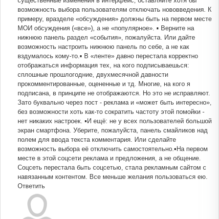
существенные изменения в интерфейс, оставляйте хотя бы
возможность выбора пользователям отключать нововведения. К
примеру, вразделе «обсуждения» должны быть на первом месте
МОИ обсуждения («все»), а не «популярное». ▪️ Верните на
нижнюю панель раздел «события», пожалуйста. Или дайте
возможность настроить нижнюю панель по себе, а не как
вздумалось кому-то.▪️ В «ленте» давно перестала корректно
отображаться информация тех, на кого подписываешься:
сплошные прошлогодние, двухмесячной давности
прокомментированные, оцененные и тд. Многие, на кого я
подписана, в принципе не отображаются. Но это не исправляют.
Зато буквально через пост - реклама и «может быть интересно»,
без возможности хоть как-то сократить частоту этой помойки -
нет никаких настроек. ▪️И ещё: не у всех пользователей большой
экран смартфона. Уберите, пожалуйста, панель смайликов над
полем для ввода текста комментария. Или сделайте
возможность выбора её отключить самостоятельно.▪️На первом
месте в этой соцсети реклама и предложения, а не общение.
Соцсеть перестала быть соцсетью, стала рекламным сайтом с
навязанным контентом. Все меньше желания пользоваться ею.
Ответить