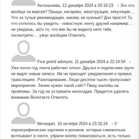
Антонычева
,
12 декабря 2024 в 20:16:23
Это что
#
вообще за версия? Прыщи, кесарево, менструация, эякуляция….
Что за тупые рекомендации, никому не нужные? Дно просто! То,
что хотелось бы увидеть - новостную ленту друзей например….
не увидишь, зато то, что век бы не видела нате тебе,
посмотрите…. ужас вообщем
Ответить
Five grand adonyev
,
11 декабря 2024 в 22:14:54
#
Уже почти год лента работает плохо. Друзья и подписчики групп
не видят новые записи. Им не приходят уведомления и прямых
трансляциях. Разочарование. Люди десятки тысяч пропускают
мероприятия. Зачем нужен такой сайт? Пишу жалобы на
проблемы. За год не устранили неполадки. Придется уделять
внимание Вклнтакте
Ответить
Метеорит
,
10 октября 2024 в 23:32:24
У
#
порнографических картинок и роликов, которые самовольно
всплывают в ленте, убрали кнопку пожаловаться, есть только