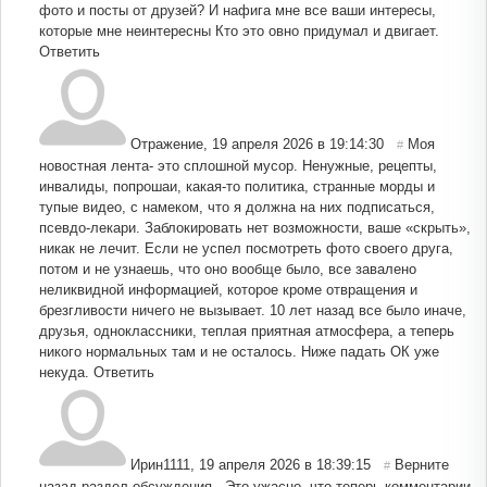
фото и посты от друзей? И нафига мне все ваши интересы,
которые мне неинтересны Кто это овно придумал и двигает.
Ответить
Отражение
,
19 апреля 2026 в 19:14:30
Моя
#
новостная лента- это сплошной мусор. Ненужные, рецепты,
инвалиды, попрошаи, какая-то политика, странные морды и
тупые видео, с намеком, что я должна на них подписаться,
псевдо-лекари. Заблокировать нет возможности, ваше «скрыть»,
никак не лечит. Если не успел посмотреть фото своего друга,
потом и не узнаешь, что оно вообще было, все завалено
неликвидной информацией, которое кроме отвращения и
брезгливости ничего не вызывает. 10 лет назад все было иначе,
друзья, одноклассники, теплая приятная атмосфера, а теперь
никого нормальных там и не осталось. Ниже падать ОК уже
некуда.
Ответить
Ирин1111
,
19 апреля 2026 в 18:39:15
Верните
#
назад раздел обсуждения . Это ужасно, что теперь комментарии