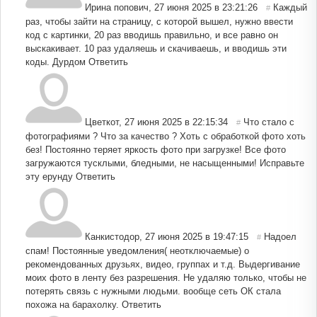
Ирина попович
,
27 июня 2025 в 23:21:26
Каждый
#
раз, чтобы зайти на страницу, с которой вышел, нужно ввести
код с картинки, 20 раз вводишь правильно, и все равно он
выскакивает. 10 раз удаляешь и скачиваешь, и вводишь эти
коды. Дурдом
Ответить
Цветкот
,
27 июня 2025 в 22:15:34
Что стало с
#
фотографиями ? Что за качество ? Хоть с обработкой фото хоть
без! Постоянно теряет яркость фото при загрузке! Все фото
загружаются тусклыми, бледными, не насыщенными! Исправьте
эту ерунду
Ответить
Канкистодор
,
27 июня 2025 в 19:47:15
Надоел
#
спам! Постоянные уведомления( неотключаемые) о
рекомендованных друзьях, видео, группах и т.д. Выдергивание
моих фото в ленту без разрешения. Не удаляю только, чтобы не
потерять связь с нужными людьми. вообще сеть ОК стала
похожа на барахолку.
Ответить