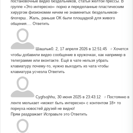
постановочные видео бездельников, статьи желтой прессы. В
группе «Это интересно»- порно и переделанные пластическим
хирургом физиономии ничем не знаменитых бездельников-
блогерш.. Жаль, раньше ОК были площадкой для живого
общения….
Ответить
Шашлык0. 2
,
17 апреля 2026 в 12:51:45
Хочется
#
чтобы добавили видео сообщение в кружочках, как например в
телеграмме или вконтакте. Ещё в чате нельзя убрать
клавиатуру почему-то, нужно выходить из чата чтобы
клавиатура усчезла
Ответить
Cygfsojhhu
,
30 июня 2025 в 23:43:12
Постоянно в
#
ленте мелькает «может быть интересно» с контентом 18+ то
порнуха новостей друзей не видно!
Прям раздражает Исправьте это
Ответить