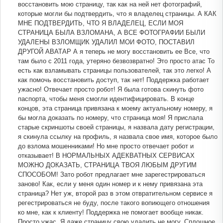
восстановить мою страницу, так как на ней нет фотографий,
которые могли бы подтвердить, что я владелец страницы. А КАК
МНЕ ПОДТВЕРДИТЬ, ЧТО Я ВЛАДЕЛЕЦ, ЕСЛИ МОЯ
СТРАНИЦА БЫЛА ВЗЛОМАНА, А ВСЕ ФОТОГРАФИИ БЫЛИ
УДАЛЕНЫ ВЗЛОМЩИК УДАЛИЛ МОИ ФОТО, ПОСТАВИЛ
ДРУГОЙ АВАТАР А я теперь не могу восстановить ее Все, что
там было с 2011 года, утеряно безвозвратно! Это просто атас То
есть как взламывать страницы пользователей, так это легко! А
как помочь восстановить доступ, так нет! Поддержка работает
ужасно! Отвечает просто робот! Я была готова скинуть фото
паспорта, чтобы меня смогли идентифицировать. В конце
концов, эта страница привязана к моему актуальному номеру, я
бы могла доказать по номеру, что страница моя! Я прислала
старые скриншоты своей страницы, я назвала дату регистрации,
я скинула ссылку на профиль, я назвала свое имя, которое было
до взлома мошенниками! Но мне просто отвечает робот и
отказывает! В НОРМАЛЬНЫХ АДЕКВАТНЫХ СЕРВИСАХ
МОЖНО ДОКАЗАТЬ, СТРАНИЦА ТВОЯ ЛЮБЫМ ДРУГИМ
СПОСОБОМ! Зато робот предлагает мне зарегестрироваться
заново! Как, если у меня один номер и к нему привязана эта
страница? Нет уж, второй раз в этом отвратительном сервисе я
регестрироваться не буду, после такого вопиющего отношения
ко мне, как к клиенту! Поддержка не помогает вообще никак.
Просто ужас. Я даже страницу свою удалить не могу. Сплошное