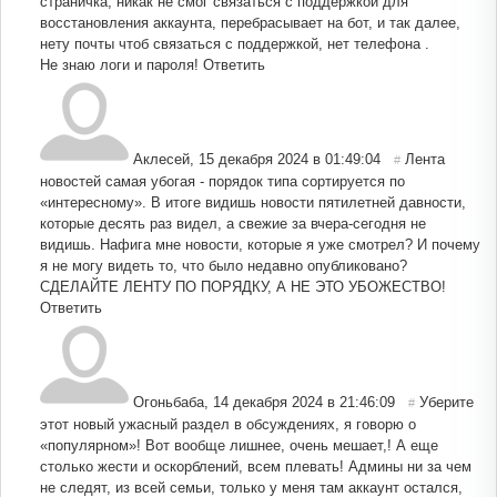
страничка, никак не смог связаться с поддержкой для
восстановления аккаунта, перебрасывает на бот, и так далее,
нету почты чтоб связаться с поддержкой, нет телефона .
Не знаю логи и пароля!
Ответить
Аклесей
,
15 декабря 2024 в 01:49:04
Лента
#
новостей самая убогая - порядок типа сортируется по
«интересному». В итоге видишь новости пятилетней давности,
которые десять раз видел, а свежие за вчера-сегодня не
видишь. Нафига мне новости, которые я уже смотрел? И почему
я не могу видеть то, что было недавно опубликовано?
СДЕЛАЙТЕ ЛЕНТУ ПО ПОРЯДКУ, А НЕ ЭТО УБОЖЕСТВО!
Ответить
Огоньбаба
,
14 декабря 2024 в 21:46:09
Уберите
#
этот новый ужасный раздел в обсуждениях, я говорю о
«популярном»! Вот вообще лишнее, очень мешает,! А еще
столько жести и оскорблений, всем плевать! Админы ни за чем
не следят, из всей семьи, только у меня там аккаунт остался,