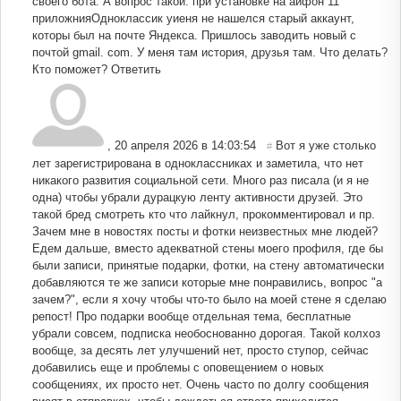
своего бота. А вопрос такой: при установке на айфон 11
приложнияОдноклассик уиеня не нашелся старый аккаунт,
которы был на почте Яндекса. Пришлось заводить новый с
почтой gmail. com. У меня там история, друзья там. Что делать?
Кто поможет?
Ответить
,
20 апреля 2026 в 14:03:54
Вот я уже столько
#
лет зарегистрирована в одноклассниках и заметила, что нет
никакого развития социальной сети. Много раз писала (и я не
одна) чтобы убрали дурацкую ленту активности друзей. Это
такой бред смотреть кто что лайкнул, прокомментировал и пр.
Зачем мне в новостях посты и фотки неизвестных мне людей?
Едем дальше, вместо адекватной стены моего профиля, где бы
были записи, принятые подарки, фотки, на стену автоматически
добавляются те же записи которые мне понравились, вопрос "а
зачем?", если я хочу чтобы что-то было на моей стене я сделаю
репост! Про подарки вообще отдельная тема, бесплатные
убрали совсем, подписка необоснованно дорогая. Такой колхоз
вообще, за десять лет улучшений нет, просто ступор, сейчас
добавились еще и проблемы с оповещением о новых
сообщениях, их просто нет. Очень часто по долгу сообщения