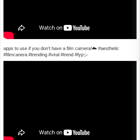
apps to use if you don't have a film camera!☁️ #aesthetic
#filmcanera #trending #viral #trend #fypシ