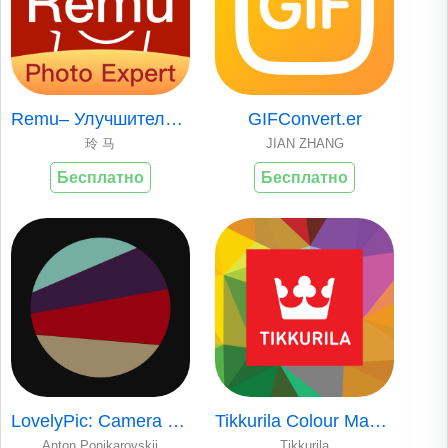
Remu– Улучшитель Фото
GIFConvert.er
玲 马
JIAN ZHANG
Бесплатно
Бесплатно
LovelyPic: Camera Filters
Tikkurila Colour Master
Anton Ponikarovskii
Tikkurila