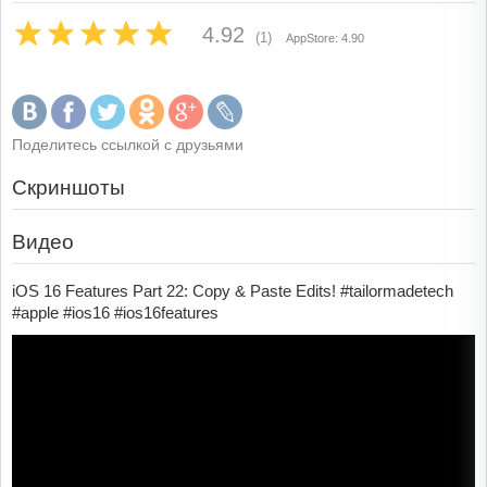
4.92
(1)
AppStore: 4.90
Поделитесь ссылкой с друзьями
Скриншоты
Видео
iOS 16 Features Part 22: Copy & Paste Edits! #tailormadetech
#apple #ios16 #ios16features