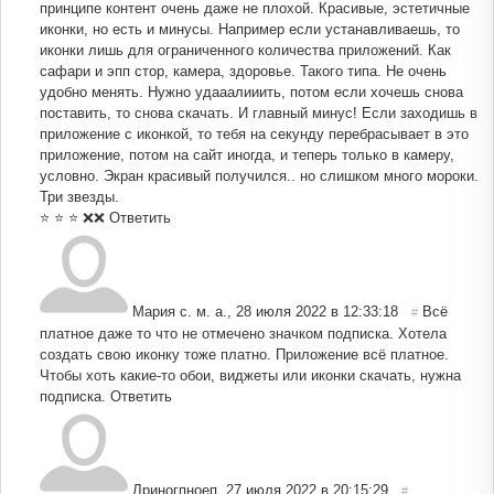
принципе контент очень даже не плохой. Красивые, эстетичные
иконки, но есть и минусы. Например если устанавливаешь, то
иконки лишь для ограниченного количества приложений. Как
сафари и эпп стор, камера, здоровье. Такого типа. Не очень
удобно менять. Нужно удааалииить, потом если хочешь снова
поставить, то снова скачать. И главный минус! Если заходишь в
приложение с иконкой, то тебя на секунду перебрасывает в это
приложение, потом на сайт иногда, и теперь только в камеру,
условно. Экран красивый получился.. но слишком много мороки.
Три звезды.
⭐️ ⭐️ ⭐️ ❌❌
Ответить
Мария с. м. а.
,
28 июля 2022 в 12:33:18
Всё
#
платное даже то что не отмечено значком подписка. Хотела
создать свою иконку тоже платно. Приложение всё платное.
Чтобы хоть какие-то обои, виджеты или иконки скачать, нужна
подписка.
Ответить
Лриногпноеп
,
27 июля 2022 в 20:15:29
#