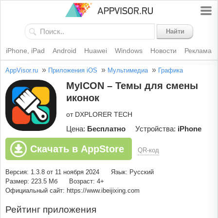
Найти
iPhone, iPad
Android
Huawei
Windows
Новости
Реклама
»
»
»
AppVisor.ru
Приложения iOS
Мультимедиа
Графика
MyICON – Темы для смены
иконок
от DXPLORER TECH
Цена:
Бесплатно
Устройства:
iPhone
Скачать в AppStore
QR-код
Версия: 1.3.8 от 11 ноября 2024
Язык: Русский
Размер: 223.5 Мб
Возраст: 4+
Официальный сайт: https://www.ibeijixing.com
Рейтинг приложения