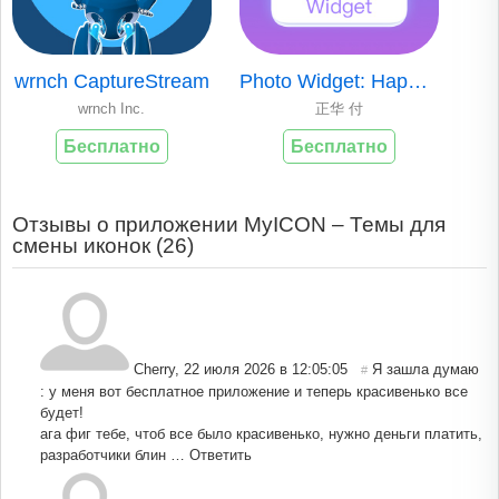
wrnch CaptureStream
Photo Widget: Happy Everyday
wrnch Inc.
正华 付
Бесплатно
Бесплатно
Отзывы о приложении MyICON – Темы для
смены иконок (
26
)
Cherry
,
22 июля 2026 в 12:05:05
Я зашла думаю
#
: у меня вот бесплатное приложение и теперь красивенько все
будет!
ага фиг тебе, чтоб все было красивенько, нужно деньги платить,
разработчики блин …
Ответить