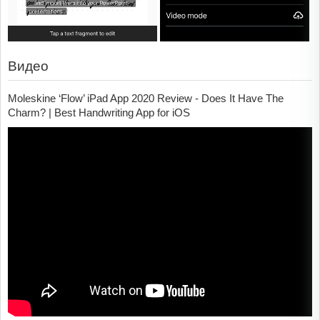
Видео
Moleskine ‘Flow’ iPad App 2020 Review - Does It Have The
Charm? | Best Handwriting App for iOS