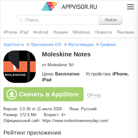
Найти
iPhone, iPad
Android
Huawei
Windows
Новости
Реклама
»
»
»
AppVisor.ru
Приложения iOS
Мультимедиа
Графика
Moleskine Notes
от Moleskine Srl
Цена:
Бесплатно
Устройства:
iPhone,
iPad
Скачать в AppStore
QR-код
Версия: 3.0.36 от 11 июля 2026
Язык: Русский
Размер: 172.6 Мб
Возраст: 4+
Официальный сайт: https://www.moleskineeveryday.com/
Рейтинг приложения