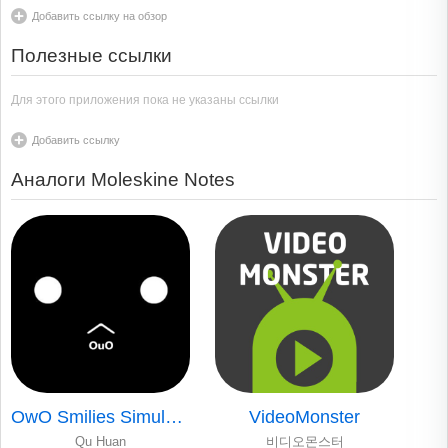
Добавить ссылку на обзор
Полезные ссылки
Для этого приложения пока не указаны ссылки
Добавить ссылку
Аналоги Moleskine Notes
OwO Smilies Simulator!
VideoMonster
Qu Huan
비디오몬스터