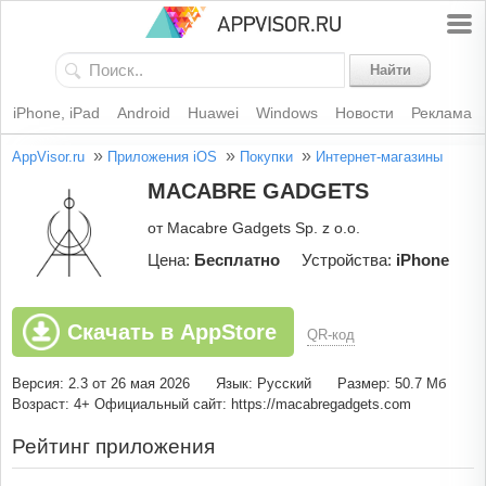
Найти
iPhone, iPad
Android
Huawei
Windows
Новости
Реклама
»
»
»
AppVisor.ru
Приложения iOS
Покупки
Интернет-магазины
MACABRE GADGETS
от Macabre Gadgets Sp. z o.o.
Цена:
Бесплатно
Устройства:
iPhone
Скачать в AppStore
QR-код
Версия: 2.3 от 26 мая 2026
Язык: Русский
Размер: 50.7 Мб
Возраст: 4+
Официальный сайт: https://macabregadgets.com
Рейтинг приложения