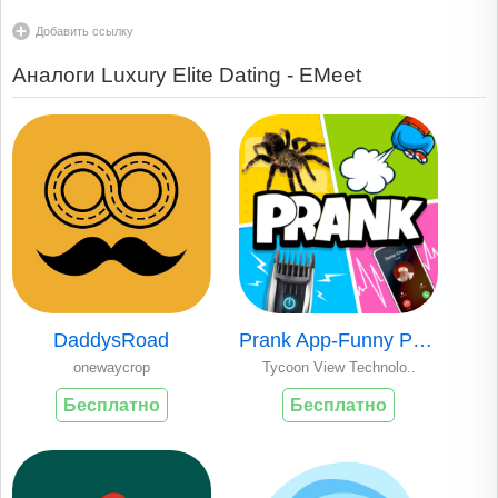
Добавить ссылку
Аналоги Luxury Elite Dating - EMeet
DaddysRoad
Prank App-Funny Prank Sounds
onewaycrop
Tycoon View Technolo..
Бесплатно
Бесплатно