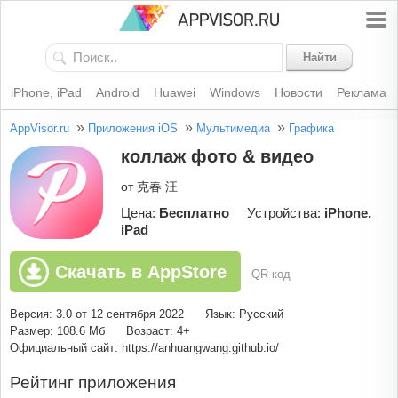
Найти
iPhone, iPad
Android
Huawei
Windows
Новости
Реклама
»
»
»
AppVisor.ru
Приложения iOS
Мультимедиа
Графика
коллаж фото & видео
от 克春 汪
Цена:
Бесплатно
Устройства:
iPhone,
iPad
Скачать в AppStore
QR-код
Версия: 3.0 от 12 сентября 2022
Язык: Русский
Размер: 108.6 Мб
Возраст: 4+
Официальный сайт: https://anhuangwang.github.io/
Рейтинг приложения