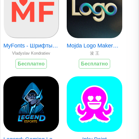
MyFonts - Шрифты | Стикеры
Mojda Logo Maker：Logo Design
Vladyslav Kondratiev
浚 王
Бесплатно
Бесплатно